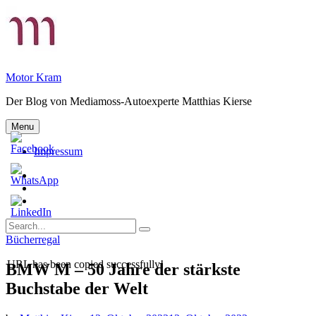
Skip
to
content
Motor Kram
Der Blog von Mediamoss-Autoexperte Matthias Kierse
Menu
Impressum
Privatsphäre-
Einstellungen
Historie
ändern
der
Einwilligungen
Privatsphäre-
widerrufen
Search
Einstellungen
Search
for:
Categories
Bücherregal
URL has been copied successfully!
BMW M – 50 Jahre der stärkste
Buchstabe der Welt