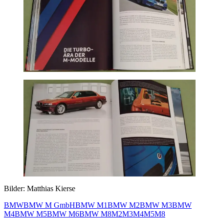
Bilder: Matthias Kierse
BMW
BMW M GmbH
BMW M1
BMW M2
BMW M3
BMW
M4
BMW M5
BMW M6
BMW M8
M2
M3
M4
M5
M8