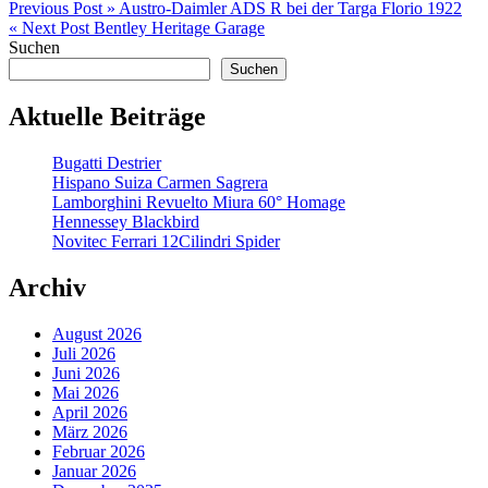
Beitragsnavigation
Previous Post »
Austro-Daimler ADS R bei der Targa Florio 1922
« Next Post
Bentley Heritage Garage
Suchen
Suchen
Aktuelle Beiträge
Bugatti Destrier
Hispano Suiza Carmen Sagrera
Lamborghini Revuelto Miura 60° Homage
Hennessey Blackbird
Novitec Ferrari 12Cilindri Spider
Archiv
August 2026
Juli 2026
Juni 2026
Mai 2026
April 2026
März 2026
Februar 2026
Januar 2026