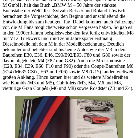
M GmbH, hält das Buch „BMW M – 50 Jahre der stärkste
Buchstabe der Welt“ fest. Sylvain Reisser und Roland Löwisch
betrachten die Vorgeschichte, den Beginn und anschließend die
Entwicklung bis zum heutigen Tag. Dabei kommen auch Fahrzeuge
vor, die M-Fans möglicherweise schon vergessen haben. So gab es
in den 1990er Jahren beispielsweise den fast fertig entwickelten M8
mit V12-Triebwerk und rund zehn Jahre später erstmalig
Dieselmodelle mit dem M in der Modellbezeichnung. Deutlich
bekannter und beliebter sind bis heute Autos wie der M3 in den
Baureihen E30, E36, E46, E90/E92/E93, F80 und G80 sowie der
davon abgeleitete M4 (F82 und G82). Auch die M5 Limousine
(E28, E34, E39, E60, F10 und F90) oder die Coupé-Baureihen M6
(E24 (M635 CSi) , E63 und F06) sowie M8 (G15) fanden weltweit
großen Anklang. Hinzu kamen hier und da weitere Modellreihen
wie Kombis (M3 und M5), Cabriolets (M3, M4, M6 und M8,
viertürige Gran Coupés (M6 und M8) sowie Roadster (Z3 und Z4).