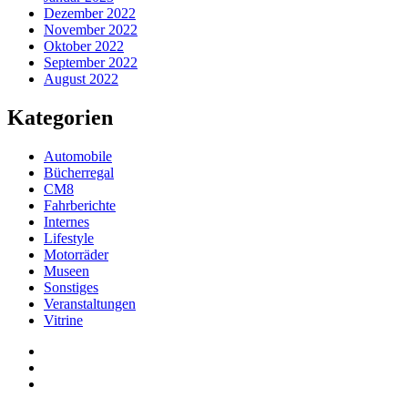
Dezember 2022
November 2022
Oktober 2022
September 2022
August 2022
Kategorien
Automobile
Bücherregal
CM8
Fahrberichte
Internes
Lifestyle
Motorräder
Museen
Sonstiges
Veranstaltungen
Vitrine
Privatsphäre-
Einstellungen
Historie
ändern
der
Einwilligungen
Privatsphäre-
widerrufen