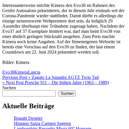
Interessanterweise möchte Kimera den Evo38 im Rahmen des
Genfer Autosalons präsentieren, der in diesem Jahr erstmals seit der
Corona-Pandemie wieder stattfindet. Damit dürfte es allerdings die
einzige nennenswerte Weltpremiere dort sein, da lediglich 29
Aussteller überhaupt eine Teilnahme zugesagt haben. Nachdem der
Evo37 auf 37 Exemplare limitiert war, darf man beim Evo38 von
einer ähnlich geringen Stückzahl ausgehen. Zum Preis machte
Kimera noch keine Angaben. Auf der firmeneigenen Webseite ist
bereits eine Vorschau auf den Evo39 zu finden, der laut einem
Countdown am 22. Juni 2024 präsentiert werden soll.
Bilder: Kimera
Evo38
Kimera
Lancia
Beitragsnavigation
Previous Post »
Zagato La Squadra AGTZ Twin Tail
« Next Post
Porsche 911 – Die frühen Jahre (1963 – 1989)
Suchen
Suchen
Aktuelle Beiträge
Bugatti Destrier
Hispano Suiza Carmen Sagrera
Lamborghini Revuelto Miura 60° Homage