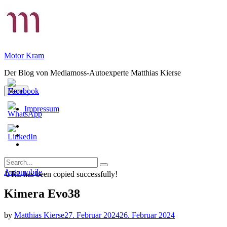
Skip
to
content
Motor Kram
Der Blog von Mediamoss-Autoexperte Matthias Kierse
Menu
Impressum
Privatsphäre-
Einstellungen
Historie
ändern
der
Einwilligungen
Privatsphäre-
widerrufen
Search
Einstellungen
Search
for:
Categories
Automobile
URL has been copied successfully!
Kimera Evo38
by
Matthias Kierse
27. Februar 2024
26. Februar 2024