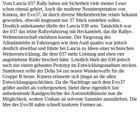
Vom Lancia 037 Rally haben mit Sicherheit viele meiner Leser
schon einmal gehört. Auch die moderne Neuinterpretation von
Kimera, der Evo37, ist durch diverse Medienberichte relativ bekannt
geworden, obwohl insgesamt nur 37 Stück entstehen sollen.
Deutlich unbekannter dürfte der Lancia 038 sein. Tatsächlich war
der 037 das letzte Rallyefahrzeug mit Heckantrieb, das die Rallye-
Weltmeisterschaft einfahren konnte. Der Siegeszug des
Allradantriebs in Fahrzeugen wie dem Audi quattro war jedoch
deutlich absehbar und führte bei Lancia zu Ideen einer technischen
Weiterentwicklung, die dem 037 mehr Leistung und eben vier
angetriebene Räder beschert hätte. Letztlich blieb der 038 jedoch
nach nur einem gebauten Prototyp im Entwicklungsstadium stecken.
Stattdessen reifte der Delta S4 zur neuen Wunderwaffe für die
Gruppe B heran. Kimera erinnerte sich jüngst an die alten
Entwicklungsgeschichten. Da die Nachfrage nach dem Evo37
größer ausfiel als vorhergesehen, bietet diese eigentlich fast
unbedeutende Randgeschichte der Automobilhistorie nun die
Möglichkeit, weitere Unikate an solvente Sammler auszuliefern. Die
Idee des Evo38 nahm schnell konkrete Formen an.