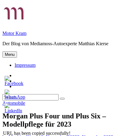
Skip
to
content
Motor Kram
Der Blog von Mediamoss-Autoexperte Matthias Kierse
Menu
Impressum
Privatsphäre-
Einstellungen
Historie
ändern
der
Einwilligungen
Privatsphäre-
widerrufen
Search
Einstellungen
Search
for:
Categories
Automobile
Morgan Plus Four und Plus Six –
Modellpflege für 2023
URL has been copied successfully!