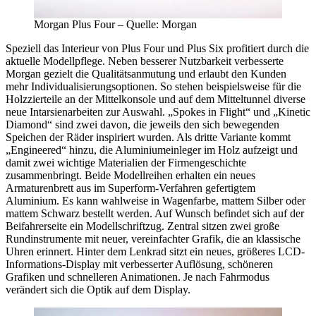
Morgan Plus Four – Quelle: Morgan
Speziell das Interieur von Plus Four und Plus Six profitiert durch die
aktuelle Modellpflege. Neben besserer Nutzbarkeit verbesserte
Morgan gezielt die Qualitätsanmutung und erlaubt den Kunden
mehr Individualisierungsoptionen. So stehen beispielsweise für die
Holzzierteile an der Mittelkonsole und auf dem Mitteltunnel diverse
neue Intarsienarbeiten zur Auswahl. „Spokes in Flight“ und „Kinetic
Diamond“ sind zwei davon, die jeweils den sich bewegenden
Speichen der Räder inspiriert wurden. Als dritte Variante kommt
„Engineered“ hinzu, die Aluminiumeinleger im Holz aufzeigt und
damit zwei wichtige Materialien der Firmengeschichte
zusammenbringt. Beide Modellreihen erhalten ein neues
Armaturenbrett aus im Superform-Verfahren gefertigtem
Aluminium. Es kann wahlweise in Wagenfarbe, mattem Silber oder
mattem Schwarz bestellt werden. Auf Wunsch befindet sich auf der
Beifahrerseite ein Modellschriftzug. Zentral sitzen zwei große
Rundinstrumente mit neuer, vereinfachter Grafik, die an klassische
Uhren erinnert. Hinter dem Lenkrad sitzt ein neues, größeres LCD-
Informations-Display mit verbesserter Auflösung, schöneren
Grafiken und schnelleren Animationen. Je nach Fahrmodus
verändert sich die Optik auf dem Display.