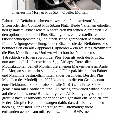
Interieur im Morgan Plus Six – Quelle: Morgan
Fahrer und Beifahrer nehmen entweder auf den serienmäßigen
Sitzen oder den Comfort Plus Sitzen Platz. Beide Varianten erhielten
neu gestaltete, ästhetischere Kopfstützen mit feinen Ziernähten. Bei
den optionalen Comfort Plus Sitzen gibt es eine verstellbare
Oberschenkelpolsterung und einen schön gerändelten Metallhebel
für die Neigungsverstellung. In der Sitzkonsole des Beifahrersitzes
befindet sich ein ausklappbarer Cupholder – ein weiteres Novum für
die Plus-Modellreihen. Und wo wir schon bei Neuheiten sind:
Tatsächlich verfügen sowohl der Plus Four als auch der Plus Six
nun auch endlich über serienmäßige Airbags. Trotz aller
Modifikationen behielt Morgan die eigenen Markenwerte im Auge.
Ein Morgan sollte leicht sein und viel Fahrspaß bieten, also Fahrer
und Maschine bestmöglich miteinander verbinden. Bei den Plus-
Modellen des Modelljahrs 2023 kommt aus diesem Grund erstmals
eine Elektronische Stabilitätskontrolle (ESC) zum Einsatz, die
gemeinsam mit Continental und AP Racing entwickelt wurde. Sie ist
auf die ebenfalls neue Bremsanlage von AP Racing abgestimmt und
greift je nach Fahrmodus mehr oder weniger stark ein. Modifizierte
Feder-Dämpfer-Kennlinien sorgen dafür, dass das Fahrverhalten
noch agiler ausfällt. Für Fahrzeuge mit Automatikgetriebe
entstanden gemeinsam mit Technikzulieferer BMW neue