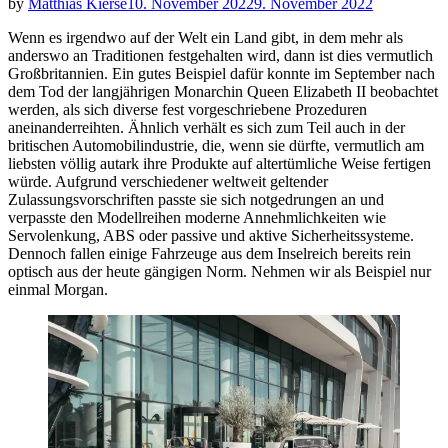
by
Matthias Kierse
10. November 2022
9. November 2022
Wenn es irgendwo auf der Welt ein Land gibt, in dem mehr als
anderswo an Traditionen festgehalten wird, dann ist dies vermutlich
Großbritannien. Ein gutes Beispiel dafür konnte im September nach
dem Tod der langjährigen Monarchin Queen Elizabeth II beobachtet
werden, als sich diverse fest vorgeschriebene Prozeduren
aneinanderreihten. Ähnlich verhält es sich zum Teil auch in der
britischen Automobilindustrie, die, wenn sie dürfte, vermutlich am
liebsten völlig autark ihre Produkte auf altertümliche Weise fertigen
würde. Aufgrund verschiedener weltweit geltender
Zulassungsvorschriften passte sie sich notgedrungen an und
verpasste den Modellreihen moderne Annehmlichkeiten wie
Servolenkung, ABS oder passive und aktive Sicherheitssysteme.
Dennoch fallen einige Fahrzeuge aus dem Inselreich bereits rein
optisch aus der heute gängigen Norm. Nehmen wir als Beispiel nur
einmal Morgan.