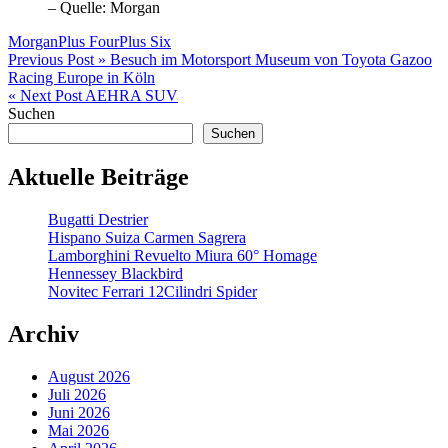
– Quelle: Morgan
Morgan
Plus Four
Plus Six
Beitragsnavigation
Previous Post »
Besuch im Motorsport Museum von Toyota Gazoo
Racing Europe in Köln
« Next Post
AEHRA SUV
Suchen
Suchen
Aktuelle Beiträge
Bugatti Destrier
Hispano Suiza Carmen Sagrera
Lamborghini Revuelto Miura 60° Homage
Hennessey Blackbird
Novitec Ferrari 12Cilindri Spider
Archiv
August 2026
Juli 2026
Juni 2026
Mai 2026