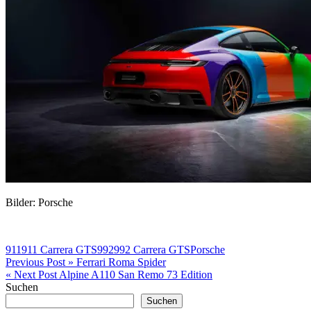
Bilder: Porsche
911
911 Carrera GTS
992
992 Carrera GTS
Porsche
Beitragsnavigation
Previous Post »
Ferrari Roma Spider
« Next Post
Alpine A110 San Remo 73 Edition
Suchen
Suchen