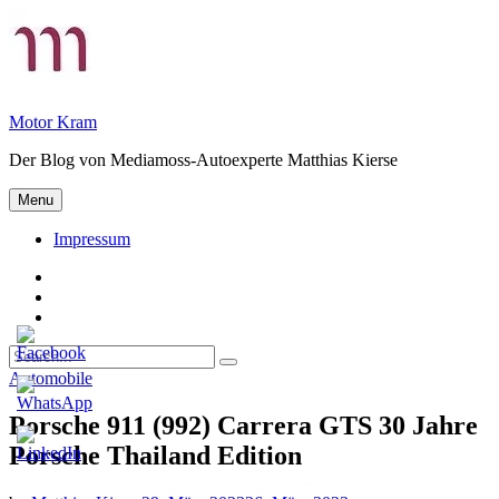
Skip
to
content
Motor Kram
Der Blog von Mediamoss-Autoexperte Matthias Kierse
Menu
Impressum
Privatsphäre-
Einstellungen
Historie
ändern
der
Einwilligungen
Privatsphäre-
widerrufen
Search
Einstellungen
Search
for:
Categories
Automobile
Porsche 911 (992) Carrera GTS 30 Jahre
Porsche Thailand Edition