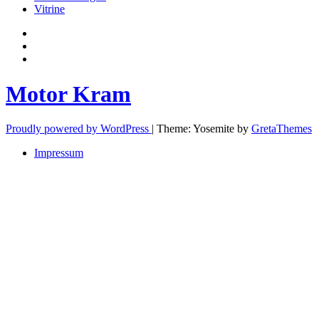
Vitrine
Privatsphäre-
Einstellungen
Historie
ändern
der
Einwilligungen
Privatsphäre-
widerrufen
Einstellungen
Motor Kram
Proudly powered by WordPress
|
Theme: Yosemite by
GretaThemes
Impressum