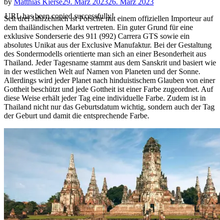
by
Matthias Kierse
29. März 2023
26. März 2023
URL has been copied successfully!
Seit drei Jahrzehnten ist Porsche mit einem offiziellen Importeur auf
dem thailändischen Markt vertreten. Ein guter Grund für eine
exklusive Sonderserie des 911 (992) Carrera GTS sowie ein
absolutes Unikat aus der Exclusive Manufaktur. Bei der Gestaltung
des Sondermodells orientierte man sich an einer Besonderheit aus
Thailand. Jeder Tagesname stammt aus dem Sanskrit und basiert wie
in der westlichen Welt auf Namen von Planeten und der Sonne.
Allerdings wird jeder Planet nach hinduistischem Glauben von einer
Gottheit beschützt und jede Gottheit ist einer Farbe zugeordnet. Auf
diese Weise erhält jeder Tag eine individuelle Farbe. Zudem ist in
Thailand nicht nur das Geburtsdatum wichtig, sondern auch der Tag
der Geburt und damit die entsprechende Farbe.