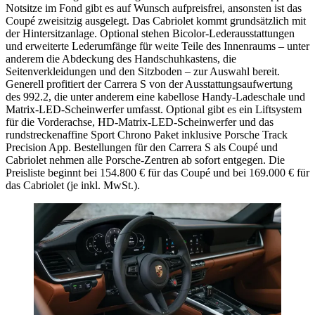
Notsitze im Fond gibt es auf Wunsch aufpreisfrei, ansonsten ist das
Coupé zweisitzig ausgelegt. Das Cabriolet kommt grundsätzlich mit
der Hintersitzanlage. Optional stehen Bicolor-Lederausstattungen
und erweiterte Lederumfänge für weite Teile des Innenraums – unter
anderem die Abdeckung des Handschuhkastens, die
Seitenverkleidungen und den Sitzboden – zur Auswahl bereit.
Generell profitiert der Carrera S von der Ausstattungsaufwertung
des 992.2, die unter anderem eine kabellose Handy-Ladeschale und
Matrix-LED-Scheinwerfer umfasst. Optional gibt es ein Liftsystem
für die Vorderachse, HD-Matrix-LED-Scheinwerfer und das
rundstreckenaffine Sport Chrono Paket inklusive Porsche Track
Precision App. Bestellungen für den Carrera S als Coupé und
Cabriolet nehmen alle Porsche-Zentren ab sofort entgegen. Die
Preisliste beginnt bei 154.800 € für das Coupé und bei 169.000 € für
das Cabriolet (je inkl. MwSt.).