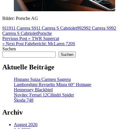
Bilder: Porsche AG
911
911 Carrera S
911 Carrera S Cabriolet
992
992 Carrera S
992
Carrera S Cabriolet
Porsche
Beitragsnavigation
Previous Post »
TWR Supercat
« Next Post
Fahrbericht: McLaren 720S
Suchen
Suchen
Aktuelle Beiträge
Hispano Suiza Carmen Sagrera
Lamborghini Revuelto Miura 60° Homage
Hennessey Blackbird
Novitec Ferrari 12Cilindri Spider
Škoda 748
Archiv
August 2026