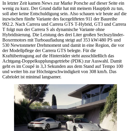
In letzter Zeit kamen News zur Marke Porsche auf dieser Seite ein
wenig zu kurz. Der Grund dafür hat mit meinem Hauptjob zu tun,
soll aber keine Entschuldigung sein. Also schauen wir heute auf die
inzwischen fünfte Variante des facegelifteten 911 der Baureihe
992.2. Nach Carrera und Carrera GTS T-Hybrid, GT3 und Carrera
T folgt nun der Carrera S als dynamische Variante ohne
Hybridisierung. Die Leistung des drei Liter großen Sechszylinder-
Boxermotors mit Turboaufladung steigt auf 353 kW/480 PS und
530 Newtonmeter Drehmoment und damit in eine Region, die vor
der Modellpflege der Carrera GTS belegte. Für die
Kraftübertragung auf die Hinterräder steht ausschließlich das
Achtgang-Doppelkupplungsgetriebe (PDK) zur Auswahl. Damit
geht es im Coupé in 3,3 Sekunden aus dem Stand auf Tempo 100
und weiter bis zur Höchstgeschwindigkeit von 308 km/h. Das
Cabriolet ist minimal langsamer.