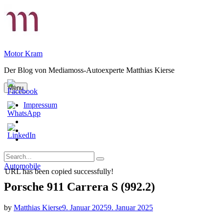
Skip
to
content
Motor Kram
Der Blog von Mediamoss-Autoexperte Matthias Kierse
Menu
Impressum
Privatsphäre-
Einstellungen
Historie
ändern
der
Einwilligungen
Privatsphäre-
widerrufen
Search
Einstellungen
Search
for:
Categories
Automobile
URL has been copied successfully!
Porsche 911 Carrera S (992.2)
by
Matthias Kierse
9. Januar 2025
9. Januar 2025