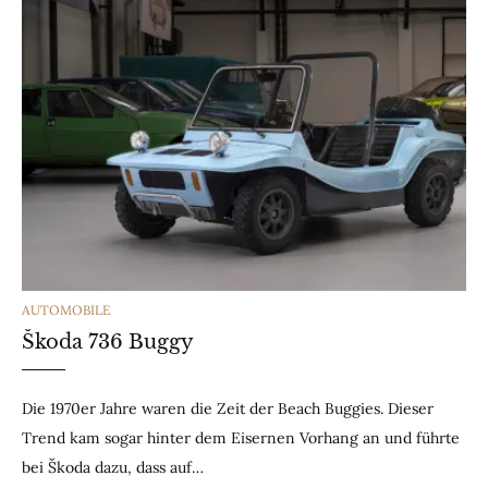
CATEGORIES
AUTOMOBILE
Škoda 736 Buggy
Die 1970er Jahre waren die Zeit der Beach Buggies. Dieser
Trend kam sogar hinter dem Eisernen Vorhang an und führte
bei Škoda dazu, dass auf…