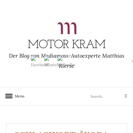
Skip
to
content
MOTOR KRAM
Der Blog von Mediamoss-Autoexperte Matthias
Kierse
Search
Menu
Search
for: