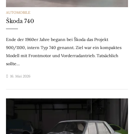
CATEGORIES
AUTOMOBILE
Škoda 740
Ende der 1960er Jahre begann bei Škoda das Projekt
900/1100, intern Typ 740 genannt. Ziel war ein kompaktes
Modell mit Frontmotor und Vorderradantrieb. Tatsächlich
sollte…
16. Mai 2026