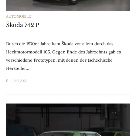
CATEGORIES
AUTOMOBILE
Škoda 742 P
Durch die 1970er Jahre kam Škoda vor allem durch das
Heckmotormodell 105. Gegen Ende des Jahrzehnts gab es
verschiedene Prototypen, mit denen der tschechische
Hersteller…
1. Juli 2026