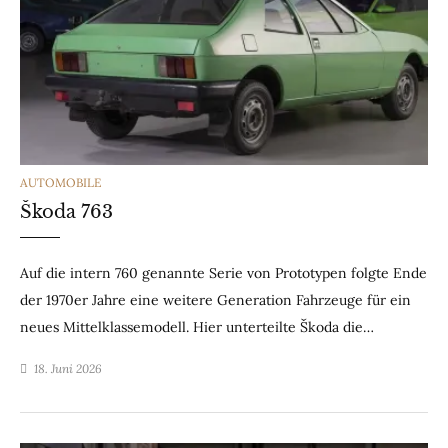
CATEGORIES
AUTOMOBILE
Škoda 763
Auf die intern 760 genannte Serie von Prototypen folgte Ende
der 1970er Jahre eine weitere Generation Fahrzeuge für ein
neues Mittelklassemodell. Hier unterteilte Škoda die…
18. Juni 2026