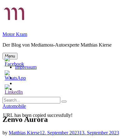
Skip
to
content
Motor Kram
Der Blog von Mediamoss-Autoexperte Matthias Kierse
Menu
Impressum
Privatsphäre-
Einstellungen
Historie
ändern
der
Einwilligungen
Privatsphäre-
widerrufen
Search
Einstellungen
Search
for:
Categories
Automobile
URL has been copied successfully!
Zenvo Aurora
by
Matthias Kierse
12. September 2023
13. September 2023