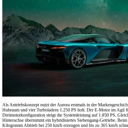
Als Antriebskonzept nutzt der Aurora erstmals in der Markengeschic
Hubraum und vier Turboladern 1.250 PS holt. Der E-Motor im Agil fügt 
Dreimotorkonfiguration steigt die Systemleistung auf 1.850 PS. Gleic
Hinterachse übernimmt ein hybridisiertes Siebengang-Getriebe. Beim 
Kilogramm Abtrieb bei 250 km/h erzeugen und bis zu 365 km/h schnell